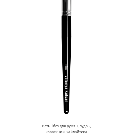
исть 16cs для румян, пудры,
коррекции, хайлайтера