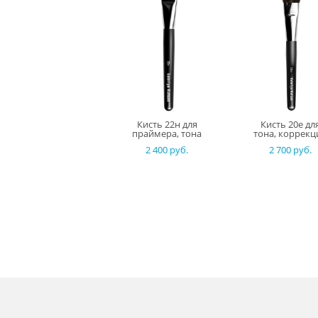
Кисть 22н для
Кисть 20е дл
праймера, тона
тона, коррекц
2 400 pуб.
2 700 pуб.