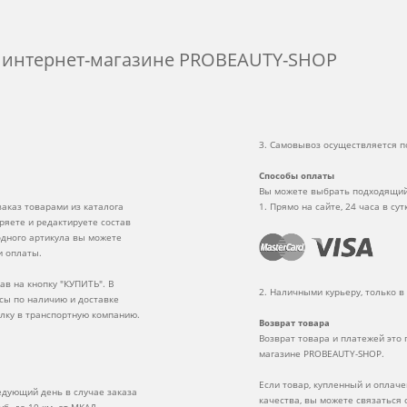
м интернет-магазине PROBEAUTY-SHOP
3. Самовывоз осуществляется по
Способы оплаты
Вы можете выбрать подходящий
аказ товарами из каталога
1. Прямо на сайте, 24 часа в сут
ряете и редактируете состав
одного артикула вы можете
и оплаты.
в на кнопку "КУПИТЬ". В
2. Наличными курьеру, только в
сы по наличию и доставке
ылку в транспортную компанию.
Возврат товара
Возврат товара и платежей это
магазине PROBEAUTY-SHOP.
Если товар, купленный и оплаче
едующий день в случае заказа
качества, вы можете связаться