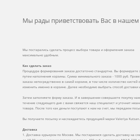
Мы рады приветствовать Вас в наше
Мы постарались сделать процесс выбора товара и оформления заказа
максимально удобным.
Как сделать заказ
Процедура формирования заказа достаточно стандартна. Вы формируете з
путем наполнения корзины. Сумма минимального заказа - 1000 руб. Прове
заказа непосредственно в самой корзине, в том числе количество кистей 
изменить именно в корзине. Далее необходимо выбрать способ доставки 
Затем заполняете форму заказа. И в завершении совершаете покупку нажа
течение следующего дня с вами свяжется наш специалист и уточнит нюан
товара. После того как деньги поступают к нам на счет, мы передаем пос
Вы получаете посылку и наслаждаетесь продукцией марки Valeriya Kutsan.
Доставка
1. Доставка курьером по Москве. Мы постараемся сделать доставку на сл