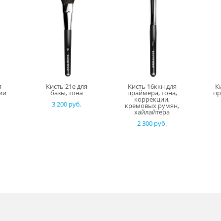
я
Кисть 21е для
Кисть 16ккн для
К
ии
базы, тона
праймера, тона,
пр
коррекции,
3 200 pуб.
кремовых румян,
хайлайтера
2 300 pуб.