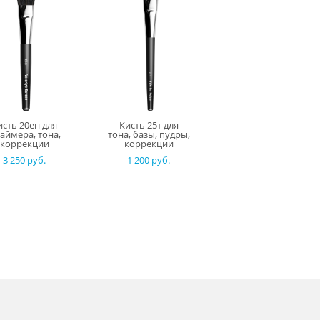
исть 20ен для
Кисть 25т для
аймера, тона,
тона, базы, пудры,
коррекции
коррекции
3 250 pуб.
1 200 pуб.