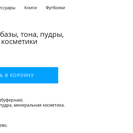
ессуары
Книги
Футболки
 базы, тона, пудры,
 косметики
Ь В КОРЗИНУ
 (буферная).
 пудра, минеральная косметика.
ево.