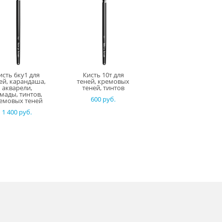
исть 6ку1 для
Кисть 10т для
ей, карандаша,
теней, кремовых
акварели,
теней, тинтов
мады, тинтов,
600 pуб.
емовых теней
1 400 pуб.