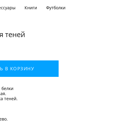
ессуары
Книги
Футболки
я теней
Ь В КОРЗИНУ
й белки
ая.
а теней.
ево.