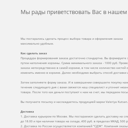
Мы рады приветствовать Вас в наше
Мы постарались сделать процесс выбора товара и оформления заказа
максимально удобным.
Как сделать заказ
Процедура формирования заказа достаточно стандартна. Вы формируете з
путем наполнения корзины. Сумма минимального заказа - 1000 руб. Прове
заказа непосредственно в самой корзине, в том числе количество кистей 
изменить именно в корзине. Далее необходимо выбрать способ доставки 
Затем заполняете форму заказа. И в завершении совершаете покупку нажа
течение следующего дня с вами свяжется наш специалист и уточнит нюан
товара. После того как деньги поступают к нам на счет, мы передаем пос
Вы получаете посылку и наслаждаетесь продукцией марки Valeriya Kutsan.
Доставка
1. Доставка курьером по Москве. Мы постараемся сделать доставку на сл
до 18.00 и при наличии товара на складе, 400 руб. в пределах МКАД, 500 р
2. Доставка по России осуществляется компанией "СДЭК". Компания оказ