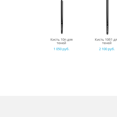
Кисть 10п для
Кисть 10б1 д
теней
теней
1 050 pуб.
2 100 pуб.