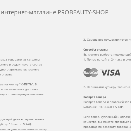
м интернет-магазине PROBEAUTY-SHOP
3. Самовывоз осуществляется по
Способы оплаты
Вы можете выбрать подходящий
аказ товарами из каталога
1. Прямо на сайте, 24 часа в сут
ряете и редактируете состав
одного артикула вы можете
и оплаты.
в на кнопку "КУПИТЬ". В
2. Наличными курьеру, только в
сы по наличию и доставке
ылку в транспортную компанию.
Возврат товара
Возврат товара и платежей это
магазине PROBEAUTY-SHOP.
Если товар, купленный и оплаче
едующий день в случае заказа
качества, вы можете связаться
уб. до 10 км. от МКАД.
продавца по возврату товара). 
ывает людям и компаниям спектр