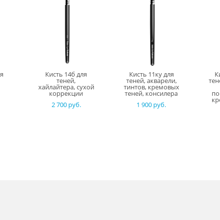
ля
Кисть 14б для
Кисть 11ку для
К
теней,
теней, акварели,
тен
хайлайтера, сухой
тинтов, кремовых
коррекции
теней, консилера
по
кр
2 700 pуб.
1 900 pуб.